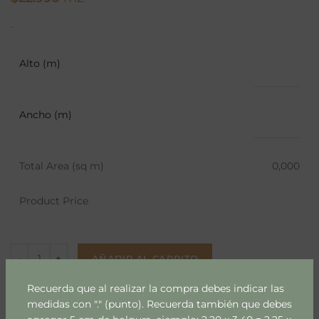
.
Alto (m)
Ancho (m)
Total Area (sq m)
0,000
Product Price
AÑADIR AL CARRITO
Recuerda que al realizar la compra debes indicar las
Añadir a lista
medidas con "." (punto). Recuerda también que debes