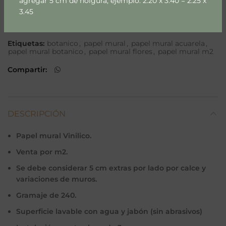
agregar 5 cm de holgura, ejemplo: 2.20 x 3.40 = 2.25 x
3.45
SKU:
614-1-1-1
Categoría:
Flores & Hojas
Etiquetas:
botanico
,
papel mural
,
papel mural acuarela
,
papel mural botanico
,
papel mural flores
,
papel mural m2
Compartir
DESCRIPCIÓN
Papel mural Vinilico.
Venta por m2.
Se debe considerar 5 cm extras por lado por calce y
variaciones de muros.
Gramaje de 240.
Superficie lavable con agua y jabón (sin abrasivos)