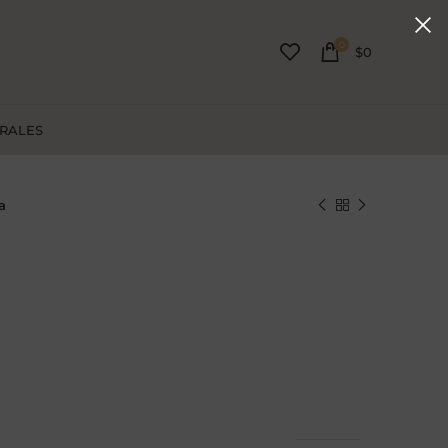
0
$
0
URALES
a