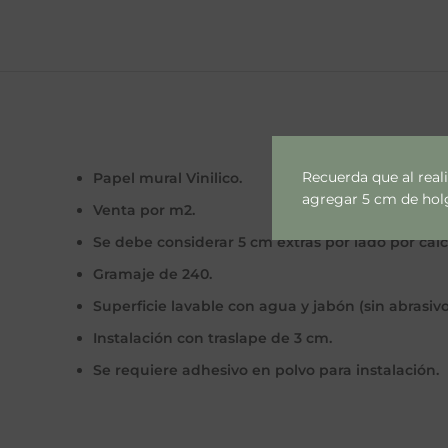
Recuerda que al real
Papel mural Vinilico.
agregar 5 cm de holgu
Venta por m2.
Se debe considerar 5 cm extras por lado por cal
Gramaje de 240.
Superficie lavable con agua y jabón (sin abrasivo
Instalación con traslape de 3 cm.
Se requiere adhesivo en polvo para instalación.