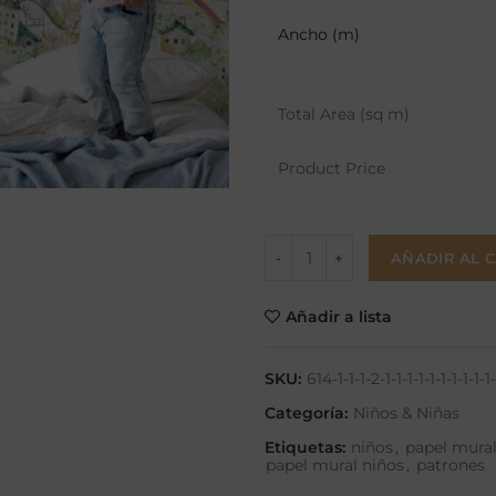
Ancho (m)
Total Area (sq m)
Product Price
AÑADIR AL 
Añadir a lista
SKU:
614-1-1-1-2-1-1-1-1-1-1-1-1-1-1-1
Categoría:
Niños & Niñas
Etiquetas:
niños
,
papel mura
papel mural niños
,
patrones