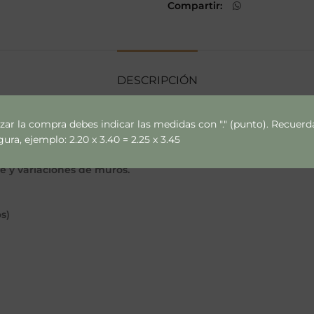
Compartir
DESCRIPCIÓN
izar la compra debes indicar las medidas con "." (punto). Recue
ra, ejemplo: 2.20 x 3.40 = 2.25 x 3.45
ce y variaciones de muros.
s)