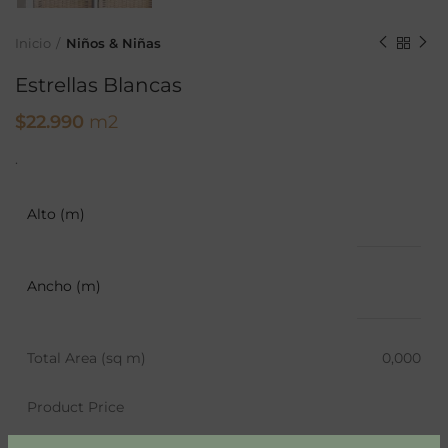
Inicio
Niños & Niñas
Estrellas Blancas
$
22.990
m2
.
Alto (m)
Ancho (m)
Total Area (sq m)
0,000
Product Price