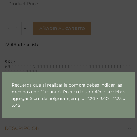
Product Price
AÑADIR AL CARRITO
Añadir a lista
SKU:
69-1-1-1-1-1-1-1-2-1-1-1-1-1-1-1-1-1-1-1-1-1-1-1-1-1-1-1-1-1-1-1-1-1-1-1-1-1-1-1-
1-1-1-1-1-1-1-1-1-1-1
Categoría:
Fibras Naturales
Recuerda que al realizar la compra debes indicar las
Etiquetas:
papel mural
,
papel mural m2
medidas con "." (punto). Recuerda también que debes
agregar 5 cm de holgura, ejemplo: 2.20 x 3.40 = 2.25 x
Compartir
3.45
DESCRIPCIÓN