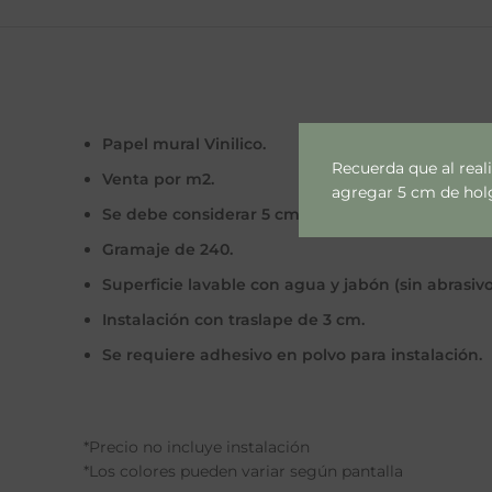
Papel mural Vinilico.
Recuerda que al real
Venta por m2.
agregar 5 cm de holgu
Se debe considerar 5 cm extras por lado por cal
Gramaje de 240.
Superficie lavable con agua y jabón (sin abrasivo
Instalación con traslape de 3 cm.
Se requiere adhesivo en polvo para instalación.
*Precio no incluye instalación
*Los colores pueden variar según pantalla