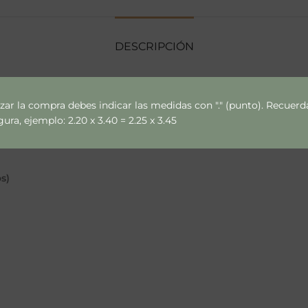
DESCRIPCIÓN
izar la compra debes indicar las medidas con "." (punto). Recue
ra, ejemplo: 2.20 x 3.40 = 2.25 x 3.45
ce y variaciones de muros.
s)