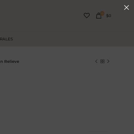
0
$
0
URALES
n Relieve