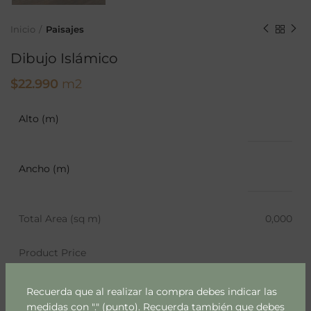
Inicio
Paisajes
Dibujo Islámico
$
22.990
m2
Alto (m)
Ancho (m)
Total Area (sq m)
0,000
Product Price
Recuerda que al realizar la compra debes indicar las
medidas con "." (punto). Recuerda también que debes
AÑADIR AL CARRITO