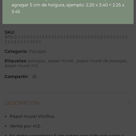
agregar 5 cm de holgura, ejemplo: 2.20 x 3.40 = 2.25 x
3.45
Añadir a lista
SKU:
870-2-1-1-1-1-1-1-1-1-1-1-1-1-1-1-1-1-1-1-1-1-1-1-1-1-1-1-1-2-1-1-1-1-1-1-1-1-
1-1-1-2-1-1-1-1-1-1-1-1
Categoría:
Paisajes
Etiquetas:
paisajes
,
papel mural
,
papel mural de paisajes
,
papel mural m2
Compartir
DESCRIPCIÓN
Papel mural Vinílico.
Venta por m2.
Se debe considerar 5 cm extras por lado por calce y