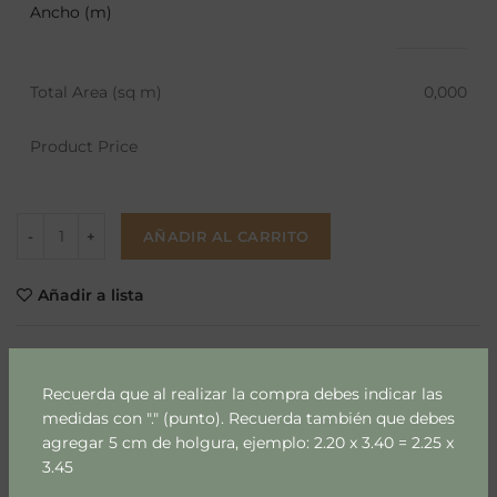
Ancho (m)
Total Area (sq m)
0,000
Product Price
AÑADIR AL CARRITO
Añadir a lista
SKU:
614-1-1-1-2-1-1-1-1-1-1-1-1-1-1-1-1-1-1-2-1-1-1-1-1-1-1-1-1-1-1-1-1-1-1-1-1-1-1-
1-1-1-1-1
Recuerda que al realizar la compra debes indicar las
medidas con "." (punto). Recuerda también que debes
Categoría:
Niños & Niñas
agregar 5 cm de holgura, ejemplo: 2.20 x 3.40 = 2.25 x
Etiquetas:
corazones
,
niños
,
papel mural
,
papel mural arte
3.45
,
papel mural corazones
,
papel mural m2
,