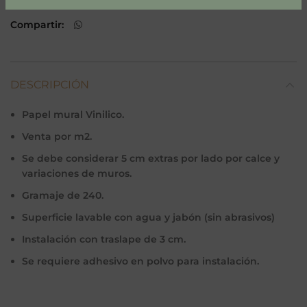
papel mural niños
Compartir
DESCRIPCIÓN
Papel mural Vinilico.
Venta por m2.
Se debe considerar 5 cm extras por lado por calce y
variaciones de muros.
Gramaje de 240.
Superficie lavable con agua y jabón (sin abrasivos)
Instalación con traslape de 3 cm.
Se requiere adhesivo en polvo para instalación.