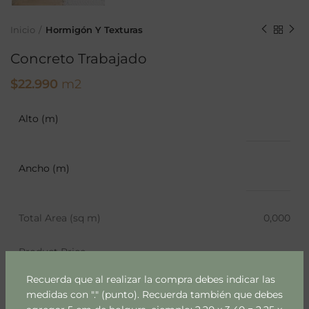
Inicio
Hormigón Y Texturas
Concreto Trabajado
$
22.990
m2
Alto (m)
Ancho (m)
Total Area (sq m)
0,000
Product Price
Recuerda que al realizar la compra debes indicar las
medidas con "." (punto). Recuerda también que debes
AÑADIR AL CARRITO