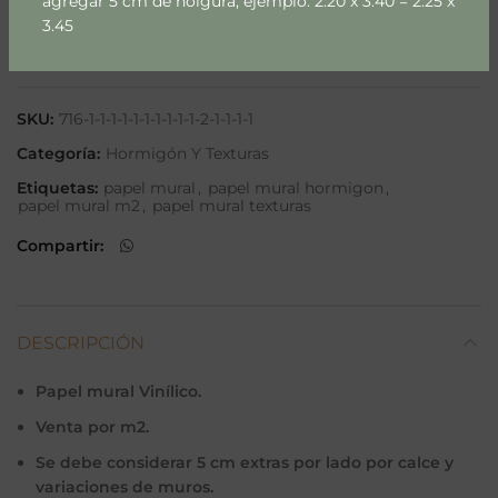
agregar 5 cm de holgura, ejemplo: 2.20 x 3.40 = 2.25 x
3.45
Añadir a lista
SKU:
716-1-1-1-1-1-1-1-1-1-1-2-1-1-1-1
Categoría:
Hormigón Y Texturas
Etiquetas:
papel mural
,
papel mural hormigon
,
papel mural m2
,
papel mural texturas
Compartir
DESCRIPCIÓN
Papel mural Vinílico.
Venta por m2.
Se debe considerar 5 cm extras por lado por calce y
variaciones de muros.