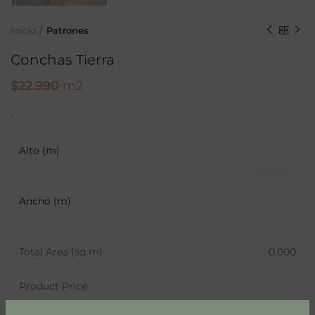
Inicio
Patrones
Conchas Tierra
$
22.990
m2
.
Alto (m)
Ancho (m)
Total Area (sq m)
0,000
Product Price