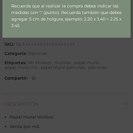
Recuerda que al realizar la compra debes indicar las
AÑADIR AL CARRITO
medidas con "." (punto). Recuerda también que debes
agregar 5 cm de holgura, ejemplo: 2.20 x 3.40 = 2.25 x
3.45
Añadir a lista
SKU:
112-1-1-1-1-1-1-1-1-1-1-1-1-1-1-1-1-1-1
Categoría:
Patrones
Etiquetas:
Mil Murales
,
murales
,
papel mural
,
papel mural m2
,
papel mural patrones
,
patrones
Compartir
DESCRIPCIÓN
Papel mural Vinilico.
Venta por m2.