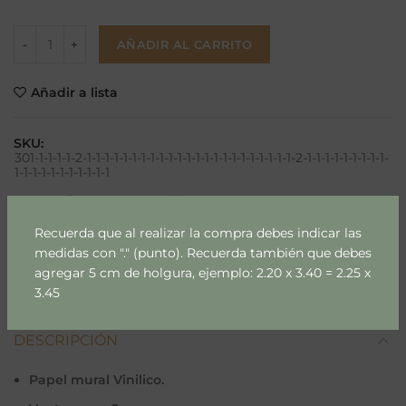
AÑADIR AL CARRITO
Añadir a lista
SKU:
301-1-1-1-1-2-1-1-1-1-1-1-1-1-1-1-1-1-1-1-1-1-1-1-1-1-1-1-1-2-1-1-1-1-1-1-1-1-1-
1-1-1-1-1-1-1-1-1-1-1
Categoría:
Deporte & Hobby
Etiquetas:
papel mural
,
papel mural m2
Recuerda que al realizar la compra debes indicar las
medidas con "." (punto). Recuerda también que debes
Compartir
agregar 5 cm de holgura, ejemplo: 2.20 x 3.40 = 2.25 x
3.45
DESCRIPCIÓN
Papel mural Vinilico.