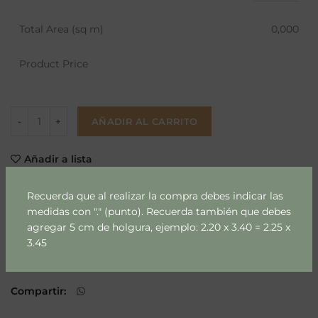
Total Area (sq m)
0,000
Product Price
AÑADIR AL CARRITO
Añadir a lista
Recuerda que al realizar la compra debes indicar las
SKU:
352-1-1-1-1-1-1-1-1-1-2-1-1-1-1-1-1-1-1-1-1-1-1-1-1-1-1-1-1-1-1-1-1-1-1-1-1-1-1-
medidas con "." (punto). Recuerda también que debes
1-1-1-1-1-1-1-1-1-100
agregar 5 cm de holgura, ejemplo: 2.20 x 3.40 = 2.25 x
3.45
Categoría:
Niños & Niñas
Etiquetas:
papel mural
,
papel mural m2
Compartir