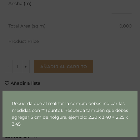
Ancho (m)
Total Area (sq m)
0,000
Product Price
AÑADIR AL CARRITO
Añadir a lista
SKU:
69-1-1-1-1-1-1-1-2-1-1-1-1-1-1-1-1-1-1-1-1-1-1-1
Recuerda que al realizar la compra debes indicar las
medidas con "." (punto). Recuerda también que debes
Categoría:
Clasicos & Arquitectura
agregar 5 cm de holgura, ejemplo: 2.20 x 3.40 = 2.25 x
Etiquetas:
papel mural
,
papel mural de arquitectura
,
3.45
papel mural m2
Compartir