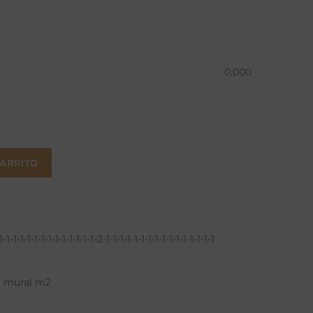
0,000
CARRITO
-1-1-1-1-1-1-1-1-1-1-1-1-1-2-1-1-1-1-1-1-1-1-1-1-1-1-1-1-1-1
l mural m2