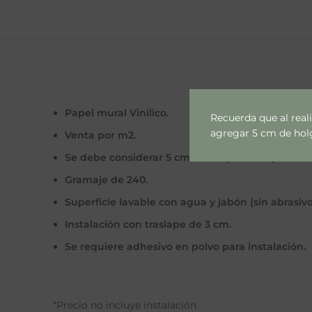
Papel mural Vinilico.
Recuerda que al real
agregar 5 cm de holgu
Venta por m2.
Se debe considerar 5 cm extras por lado por cal
Gramaje de 240.
Superficie lavable con agua y jabón (sin abrasivo
Instalación con traslape de 3 cm.
Se requiere adhesivo en polvo para instalación.
*Precio no incluye instalación