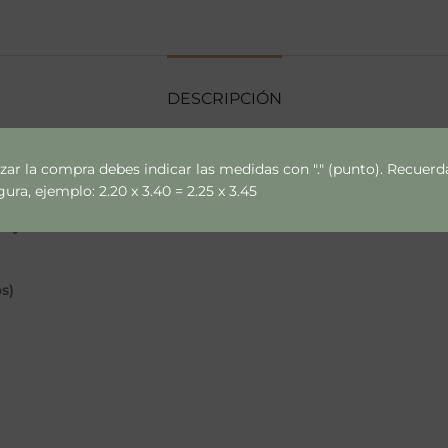
DESCRIPCIÓN
izar la compra debes indicar las medidas con "." (punto). Recue
ra, ejemplo: 2.20 x 3.40 = 2.25 x 3.45
ce y variaciones de muros.
s)