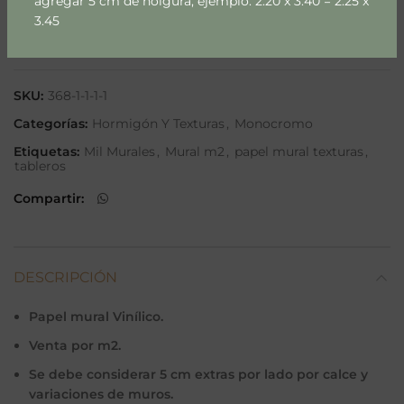
agregar 5 cm de holgura, ejemplo: 2.20 x 3.40 = 2.25 x
3.45
Añadir a lista
SKU:
368-1-1-1-1
Categorías:
Hormigón Y Texturas
,
Monocromo
Etiquetas:
Mil Murales
,
Mural m2
,
papel mural texturas
,
tableros
Compartir
DESCRIPCIÓN
Papel mural Vinílico.
Venta por m2.
Se debe considerar 5 cm extras por lado por calce y
variaciones de muros.