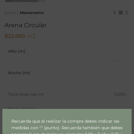
Inicio
Monocromo
Arena Circular
$
22.990
m2
Alto (m)
Ancho (m)
Total Area (sq m)
0,000
Product Price
Recuerda que al realizar la compra debes indicar las
medidas con "." (punto). Recuerda también que debes
AÑADIR AL CARRITO