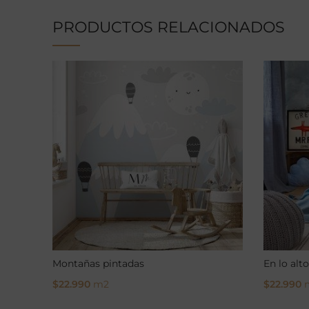
PRODUCTOS RELACIONADOS
Montañas pintadas
En lo alto
$
22.990
m2
$
22.990
Select Options
Select O