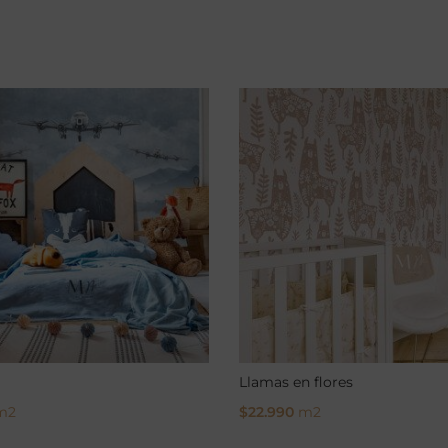
Llamas en flores
m2
$
22.990
m2
ptions
Select Options