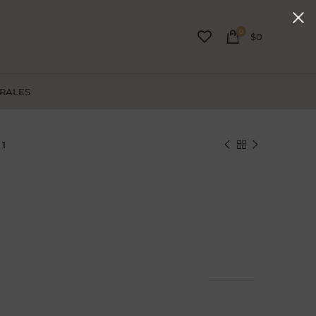
0
$
0
URALES
 1