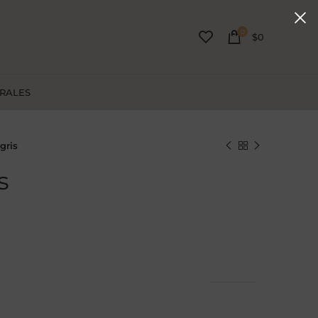
0
$
0
URALES
gris
s