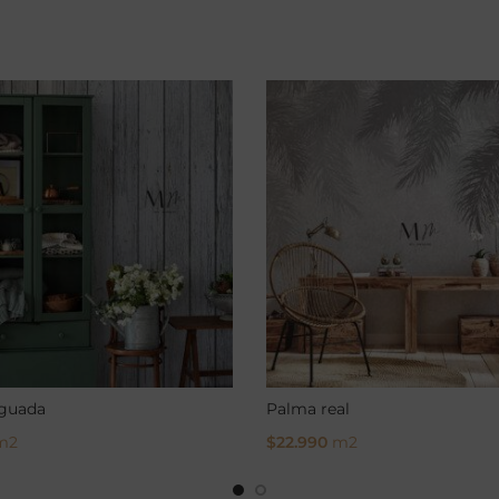
guada
Palma real
m2
$
22.990
m2
ptions
Select Options