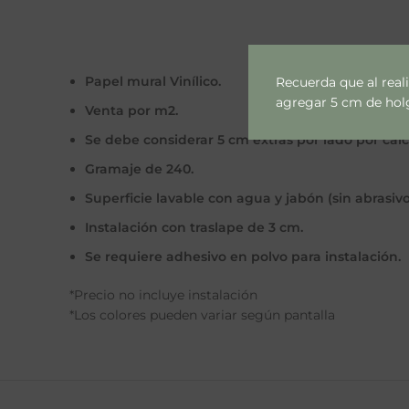
Papel mural Vinílico.
Recuerda que al real
agregar 5 cm de holgu
Venta por m2.
Se debe considerar 5 cm extras por lado por cal
Gramaje de 240.
Superficie lavable con agua y jabón (sin abrasivo
Instalación con traslape de 3 cm.
Se requiere adhesivo en polvo para instalación.
*Precio no incluye instalación
*Los colores pueden variar según pantalla