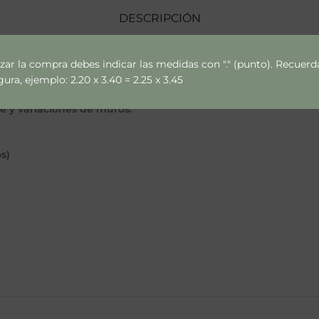
DESCRIPCIÓN
izar la compra debes indicar las medidas con "." (punto). Recue
ra, ejemplo: 2.20 x 3.40 = 2.25 x 3.45
ce y variaciones de muros.
s)