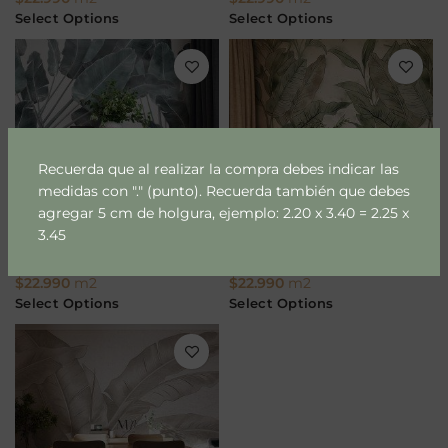
Select Options
Select Options
Recuerda que al realizar la compra debes indicar las
medidas con "." (punto). Recuerda también que debes
agregar 5 cm de holgura, ejemplo: 2.20 x 3.40 = 2.25 x
3.45
Bananera azul
Hojas en acuarela
$
22.990
m2
$
22.990
m2
Select Options
Select Options