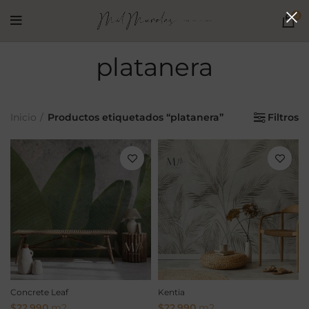
0
platanera
Inicio
Productos etiquetados “platanera”
Filtros
Concrete Leaf
Kentia
$
22.990
m2
$
22.990
m2