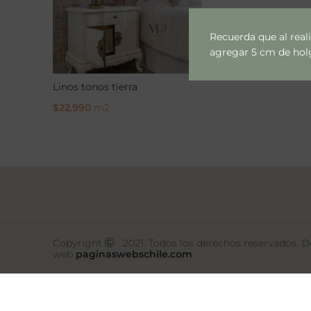
Recuerda que al real
agregar 5 cm de holgu
Linos tonos tierra
$
22.990
m2
Select Options
Copyright
2021. Todos los derechos reservados. De
web
paginaswebschile.com