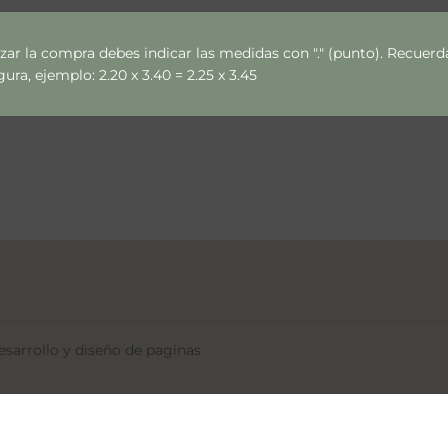
izar la compra debes indicar las medidas con "." (punto). Recue
ra, ejemplo: 2.20 x 3.40 = 2.25 x 3.45
sarrollo y diseño de paginas