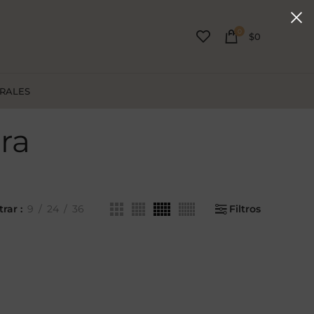
0
$
0
URALES
ra
trar
9
24
36
Filtros