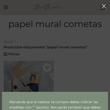
0
papel mural cometas
Inicio
Productos etiquetados “papel mural cometas”
Filtros
Recuerda que al realizar la compra debes indicar las
medidas con "." (punto). Recuerda también que debes