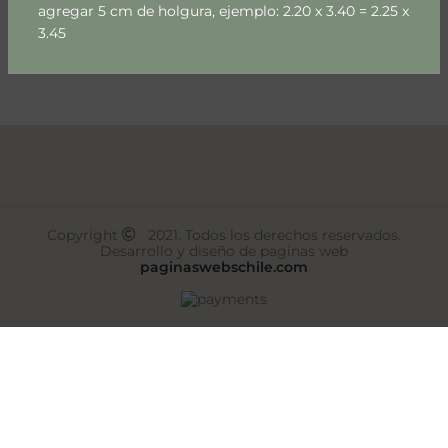
agregar 5 cm de holgura, ejemplo: 2.20 x 3.40 = 2.25 x
Cometas y planetas
3.45
$
22.990
m2
Select Options
Copyright
2021. Todos los derechos reservados.
Desarrollo y diseño de paginas web
paginaswebschile.com