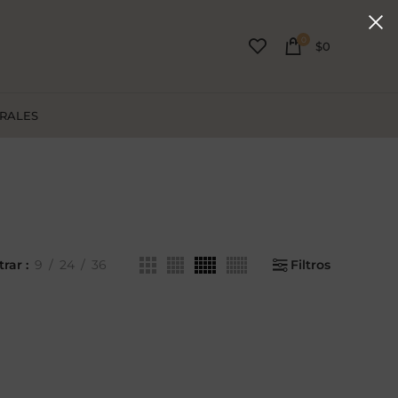
0
$
0
URALES
trar
9
24
36
Filtros