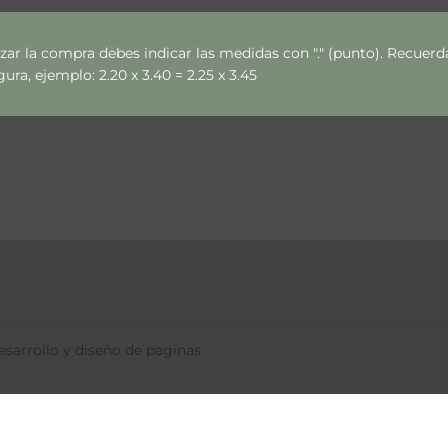
izar la compra debes indicar las medidas con "." (punto). Recue
ra, ejemplo: 2.20 x 3.40 = 2.25 x 3.45
sarrollo y diseño de paginas