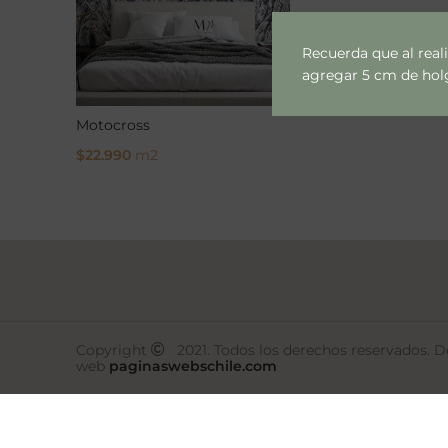
Recuerda que al real
agregar 5 cm de holgu
Motocross
$
22.990
m2
Select Options
Copyright
2021. Todos los derechos reservados. De
web
paginaswebschile.com