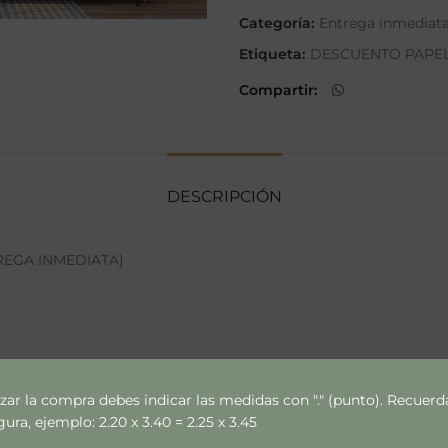
Categoría:
Entrega inmediat
Etiqueta:
DESCUENTO PAPE
Compartir
DESCRIPCIÓN
REGA INMEDIATA)
ce y variaciones de muros.
izar la compra debes indicar las medidas con "." (punto). Recue
ra, ejemplo: 2.20 x 3.40 = 2.25 x 3.45
s)