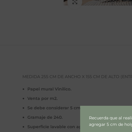
Ampliar
MEDIDA 255 CM DE ANCHO X 155 CM DE ALTO (ENT
Papel mural Vinilico.
Venta por m2.
Se debe considerar 5 cm extras por lado por cal
Gramaje de 240.
Recuerda que al real
agregar 5 cm de holgu
Superficie lavable con agua y jabón (sin abrasivo