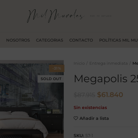
NOSOTROS
CATEGORIAS
CONTACTO
POLÍTICAS MIL M
Inicio
Entrega inmediata
Me
-31%
Megapolis 2
SOLD OUT
El
El
$
61.840
$
87.915
precio
prec
Sin existencias
original
actu
era:
es:
Añadir a lista
$87.915.
$61.
SKU:
57-1